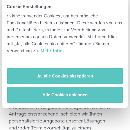
weitergehende Informationen zu Umfang,
Cookie Einstellungen
Zweck und Art der verarbeiteten Daten dürfen
riskine verwendet Cookies, um bestmögliche
wir auf die Datenschutzerklärung von LinkedIn
Funktionalitäten bieten zu können. Diese werden von uns
verweisen:
und Drittanbietern, mitunter zur Verarbeitung von
https://de.linkedin.com/legal/privacy-policy
.
personenbezogenen Daten, verwendet. Mit Ihrem Klick
auf „Ja, alle Cookies akzeptieren“ stimmen Sie der
5. Kontaktanfragen über unsere
Verwendung zu.
Mehr Infos.
Website
Wir bieten Besucher:innen unserer Website die
Möglichkeit Anfragen über Onlineformulare zu
Ja, alle Cookies akzeptieren
stellen. Dazu verwenden wir Formulare des
Unternehmens HubSpot, Inc. Wir verarbeiten Ihre
persönlichen Daten (Vorname, Nachname, E-
Alle Cookies ablehnen
Mailadresse) ausschließlich zur Weiterverarbeitung
und Beantwortung Ihrer Anfrage. Sofern Ihrer
Anfrage entsprechend, schicken wir Ihnen
personalisierte Angebote unserer Lösungen
und/oder Terminvorschläge zu einem